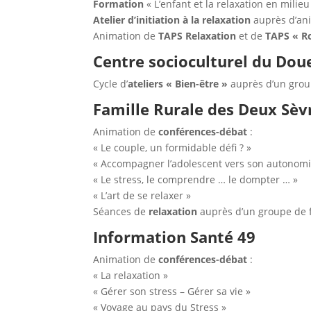
Formation
« L’enfant et la relaxation en milie
Atelier d’initiation à la
relaxation
auprès d’an
Animation de
TAPS Relaxation
et de
TAPS « R
Centre socioculturel du Dou
Cycle d’
ateliers « Bien-être »
auprès d’un gro
Famille Rurale des Deux Sèv
Animation de
conférences-débat
:
« Le couple, un formidable défi ? »
« Accompagner l’adolescent vers son autonomie
« Le stress, le comprendre … le dompter … »
« L’art de se relaxer »
Séances de
relaxation
auprès d’un groupe de
Information Santé 49
Animation de
conférences-débat
:
« La relaxation »
« Gérer son stress – Gérer sa vie »
« Voyage au pays du Stress »