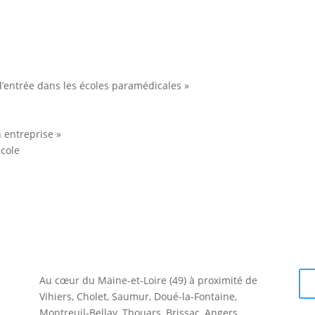
’entrée dans les écoles paramédicales »
 entreprise »
cole
Au cœur du Maine-et-Loire (49) à proximité de
Vihiers, Cholet, Saumur, Doué-la-Fontaine,
Montreuil-Bellay, Thouars, Brissac, Angers…