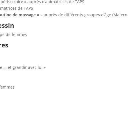
u périscolaire » auprès d’animatrices de TAPS
imatrices de TAPS
outine de massage »
– auprès de différents groupes d’âge (Matern
essin
upe de femmes
res
 … et grandir avec lui »
 femmes