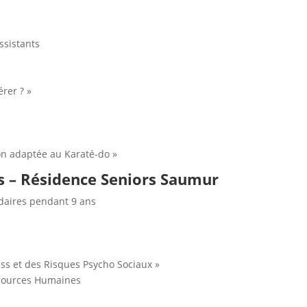
ssistants
rer ? »
ion adaptée au Karaté-do »
s – Résidence Seniors Saumur
ires pendant 9 ans
ess et des Risques Psycho Sociaux »
ssources Humaines